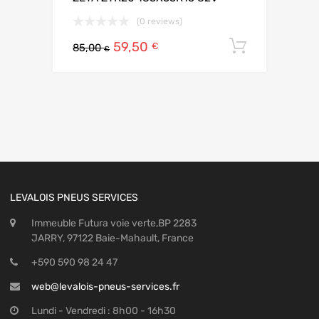
(0 reviews)
59,50
Ajouter 
€
85,00
€
LEVALOIS PNEUS SERVICES
Immeuble Futura voie verte,BP 2283
JARRY, 97122 Baie-Mahault, France
+590 590 98 24 47
web@levalois-pneus-services.fr
Lundi - Vendredi : 8h00 - 16h30