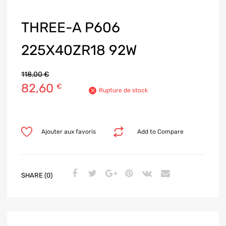
THREE-A P606
225X40ZR18 92W
118,00
€
82,60
€
Rupture de stock
Ajouter aux favoris
Add to Compare
SHARE (0)