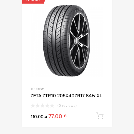
TOURISME
ZETA ZTR10 205X40ZR17 84W XL
(0 reviews)
77,00
Ajouter 
€
110,00
€