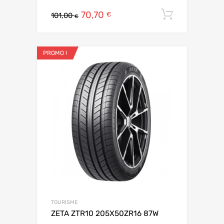
70,70
Ajouter 
€
101,00
€
PROMO !
TOURISME
ZETA ZTR10 205X50ZR16 87W