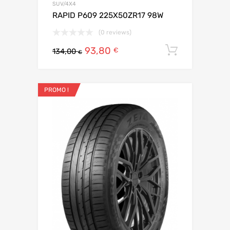
SUV/4X4
RAPID P609 225X50ZR17 98W
(0 reviews)
93,80
Ajouter 
€
134,00
€
PROMO !