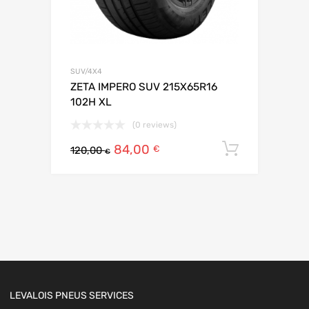
SUV/4X4
ZETA IMPERO SUV 215X65R16
102H XL
(0 reviews)
84,00
Ajouter 
€
120,00
€
LEVALOIS PNEUS SERVICES