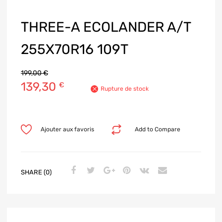
THREE-A ECOLANDER A/T
255X70R16 109T
199,00
€
139,30
€
Rupture de stock
Ajouter aux favoris
Add to Compare
SHARE (0)