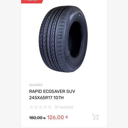
SUV/4X4
RAPID ECOSAVER SUV
245X65R17 107H
(0 reviews)
126,00
Ajouter 
€
180,00
€