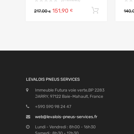
151,90
Ajouter au
€
217,00
140,
€
LEVALOIS PNEUS SERVICES
Immeuble Futura voie verte,BP 2283
JARRY, 97122 Baie-Mahault, France
+590 590 98 24 47
web@levalois-pneus-services.fr
Lundi - Vendredi : 8h00 - 16h30
Samedi : 8h30 - 12h30