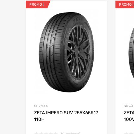
PROMO !
PROMO !
Ajouter aux favo
Add to
SUV/4X4
SUV/4
ZETA IMPERO SUV 255X65R17
ZET
110H
100
(0 reviews)