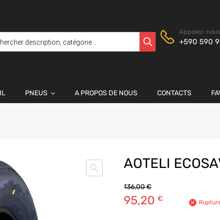
Appelez-nous
+590 590 9
IL
PNEUS
A PROPOS DE NOUS
CONTACTS
FA
AOTELI ECOSA
136,00
€
95,20
€
Rupture