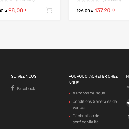
98,00
137,20
 panier
Ajouter au panier
€
€
00
196,00
€
€
SUIVEZ NOUS
POURQUOI ACHETER CHEZ
N
NOUS
Facebook
A Propos de Nous
Conditions Générales de
Ventes
Déclaration de
confidentialité