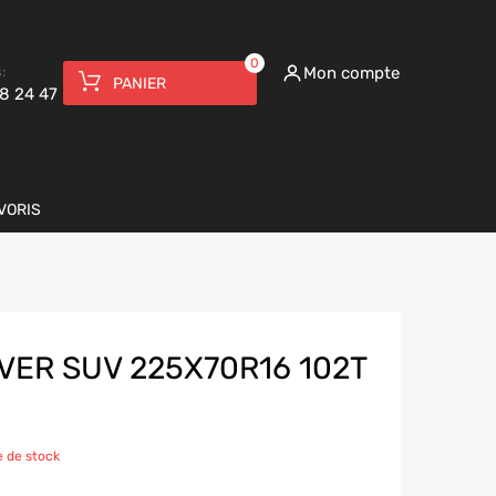
0
:
Mon compte
PANIER
8 24 47
VORIS
VER SUV 225X70R16 102T
 de stock