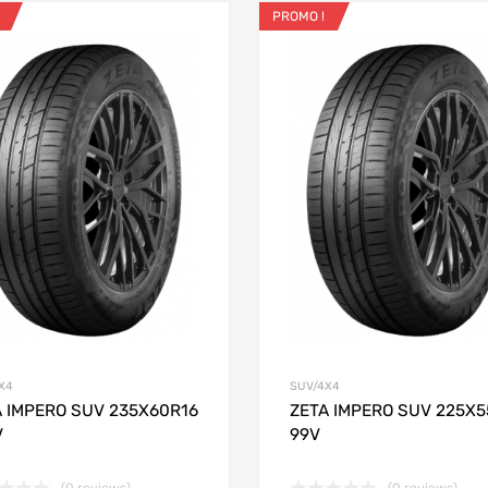
PROMO !
ris
Ajouter aux favoris
 Compare
Add to Compare
X4
SUV/4X4
A IMPERO SUV 235X60R16
ZETA IMPERO SUV 225X5
V
99V
(0 reviews)
(0 reviews)