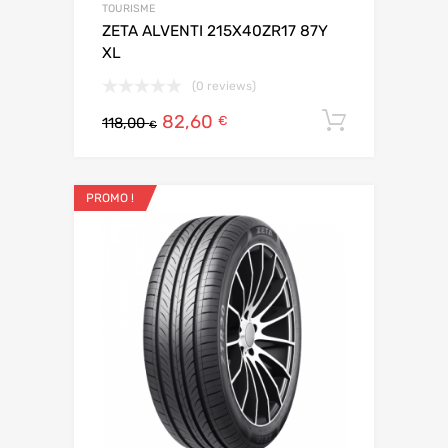
TOURISME
ZETA ALVENTI 215X40ZR17 87Y
XL
(0 reviews)
82,60
Ajouter 
€
118,00
€
PROMO !