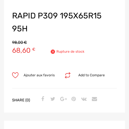
RAPID P309 195X65R15
95H
98,00
€
68,60
€
Rupture de stock
Ajouter aux favoris
Add to Compare
SHARE (0)