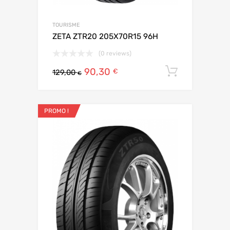
TOURISME
ZETA ZTR20 205X70R15 96H
(0 reviews)
90,30
Ajouter 
€
129,00
€
PROMO !