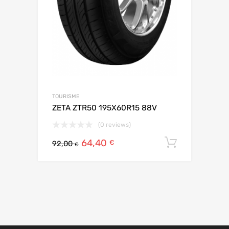
TOURISME
ZETA ZTR50 195X60R15 88V
(0 reviews)
64,40
Ajouter 
€
92,00
€