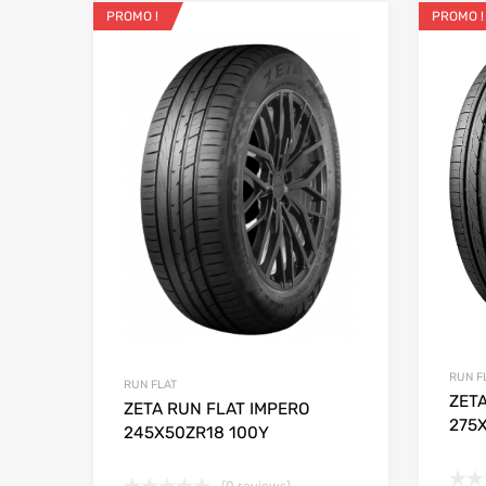
PROMO !
PROMO !
Ajouter aux favo
Add to
RUN F
RUN FLAT
ZETA
ZETA RUN FLAT IMPERO
275
245X50ZR18 100Y
(0 reviews)