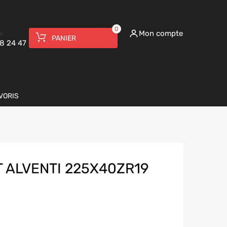
0
:
Mon compte
PANIER
8 24 47
VORIS
T ALVENTI 225X40ZR19