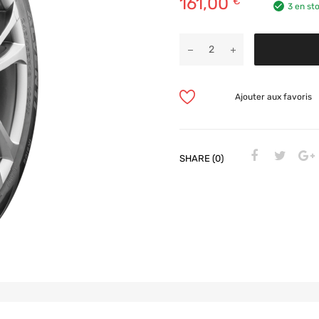
161,00
€
3 en st
Ajouter aux favoris
SHARE (0)