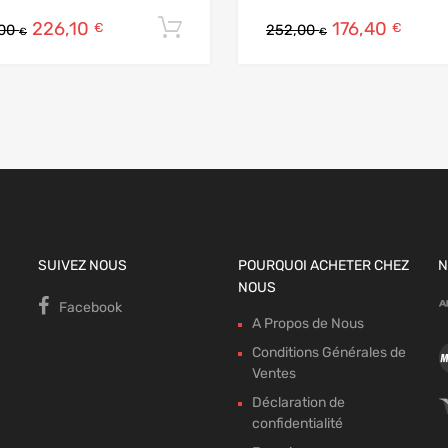
226,10
176,40
Ajouter au panier
€
€
,00
252,00
€
€
 panier
SUIVEZ NOUS
POURQUOI ACHETER CHEZ
N
NOUS
Facebook
A Propos de Nous
Conditions Générales de
Ventes
Déclaration de
confidentialité