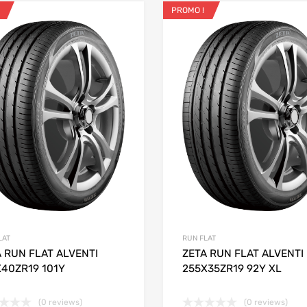
PROMO !
ris
Ajouter aux favoris
 Compare
Add to Compare
LAT
RUN FLAT
 RUN FLAT ALVENTI
ZETA RUN FLAT ALVENTI
X40ZR19 101Y
255X35ZR19 92Y XL
(0 reviews)
(0 reviews)