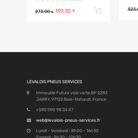
323
191,10
Ajouter au
€
273,00
€
LEVALOIS PNEUS SERVICES
Immeuble Futura voie verte,BP 2283
JARRY, 97122 Baie-Mahault, France
+590 590 98 24 47
web@levalois-pneus-services.fr
Lundi - Vendredi : 8h00 - 16h30
Samedi : 8h30 - 12h30