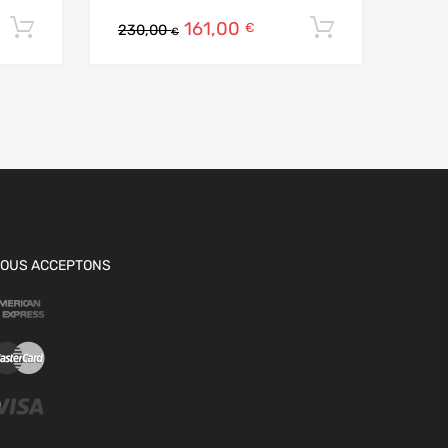
161,00
Ajouter au panier
Ajouter au
€
230,00
€
OUS ACCEPTONS