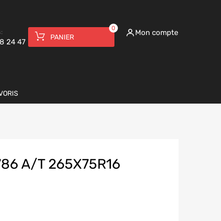
0
:
Mon compte
PANIER
8 24 47
VORIS
86 A/T 265X75R16