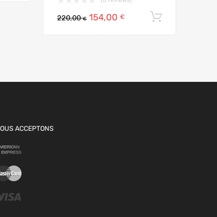
154,00
Ajouter au
€
220,00
€
OUS ACCEPTONS