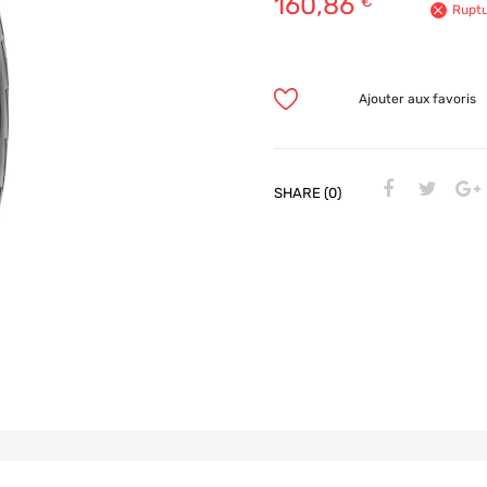
160,86
€
Ruptu
Ajouter aux favoris
SHARE (0)