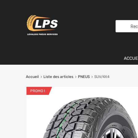
ACCUE
Accueil
Liste des articles
PNEUS
SUV/4X4
PROMO !