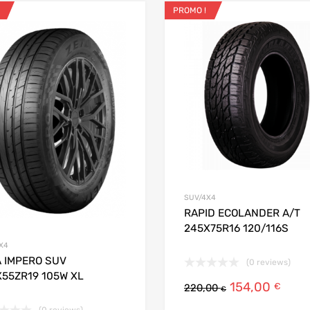
PROMO !
ris
Ajouter aux favoris
 Compare
Add to Compare
SUV/4X4
RAPID ECOLANDER A/T
245X75R16 120/116S
X4
A IMPERO SUV
(0 reviews)
X55ZR19 105W XL
154,00
€
220,00
€
(0 reviews)