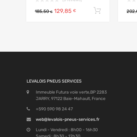
129,85
Ajouter au
€
185,50
202
€
LEVALOIS PNEUS SERVICES
Immeuble Futura voie verte,BP 2283
JARRY, 97122 Baie-Mahault, France
+590 590 98 24 47
web@levalois-pneus-services.fr
Lundi - Vendredi : 8h00 - 16h30
Samedi : 8h30 - 12h30