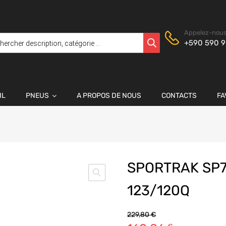
Appelez-nous
+590 590 9
IL
PNEUS
A PROPOS DE NOUS
CONTACTS
FA
SPORTRAK SP7
123/120Q
229,80
€