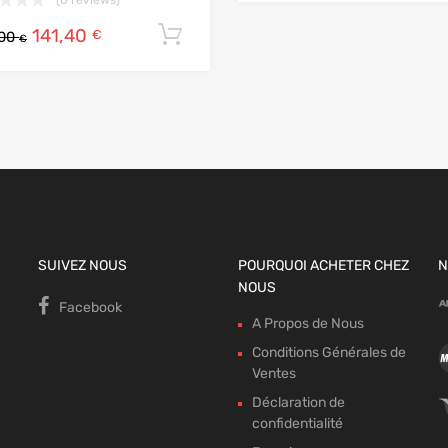
141,40
 panier
Ajouter au panier
€
,00
€
SUIVEZ NOUS
POURQUOI ACHETER CHEZ
N
NOUS
Facebook
A Propos de Nous
Conditions Générales de
Ventes
Déclaration de
confidentialité