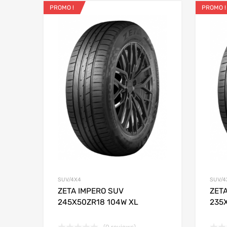
PROMO !
PROMO !
Ajouter aux favo
Add to
SUV/4X4
SUV/4
ZETA IMPERO SUV
ZET
245X50ZR18 104W XL
235
(0 reviews)