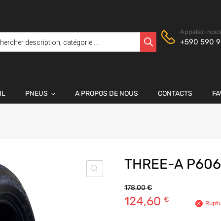
Appelez-nous
+590 590 9
IL
PNEUS
A PROPOS DE NOUS
CONTACTS
FA
THREE-A P606
178,00
€
124,60
€
Ruptu