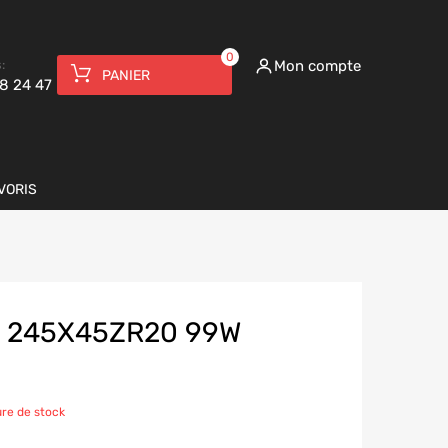
0
:
Mon compte
PANIER
8 24 47
VORIS
 245X45ZR20 99W
re de stock