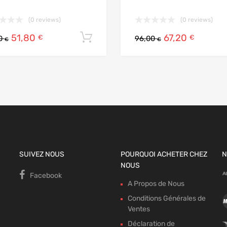
(0 reviews)
(0 reviews)
51,80
67,20
Ajouter au panier
€
€
00
96,00
€
€
SUIVEZ NOUS
POURQUOI ACHETER CHEZ
N
NOUS
Facebook
A Propos de Nous
Conditions Générales de
Ventes
Déclaration de