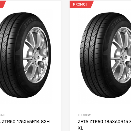
PROMO !
ris
Ajouter aux favoris
 Compare
Add to Compare
SME
TOURISME
 panier
 ZTR50 175X65R14 82H
ZETA ZTR50 185X60R15 
XL