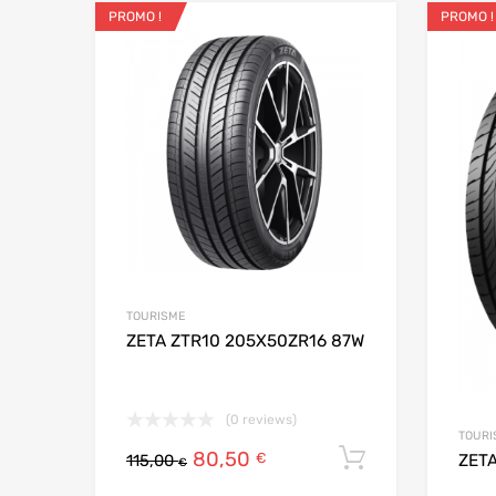
PROMO !
PROMO !
Ajouter aux favo
Add to
TOURISME
ZETA ZTR10 205X50ZR16 87W
(0 reviews)
TOURI
80,50
Ajouter au
€
ZETA
115,00
€