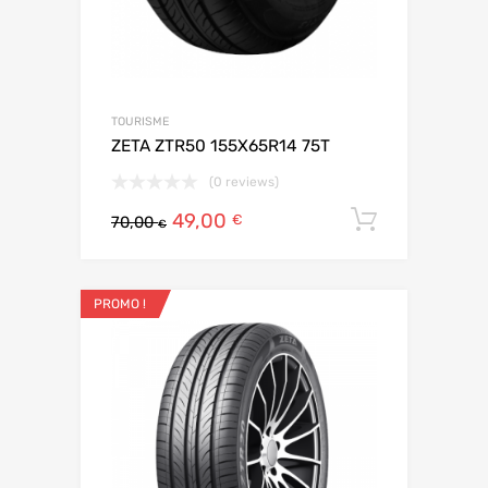
TOURISME
ZETA ZTR50 155X65R14 75T
(0 reviews)
49,00
Ajouter 
€
70,00
€
PROMO !