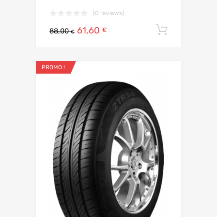
(0 reviews)
61,60
Ajouter 
€
88,00
€
PROMO !