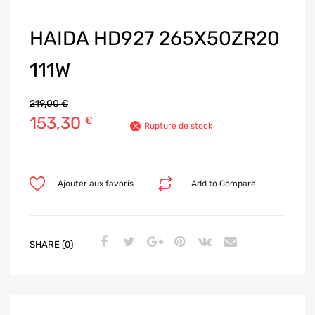
HAIDA HD927 265X50ZR20
111W
219,00
€
153,30
€
Rupture de stock
Ajouter aux favoris
Add to Compare
SHARE (0)