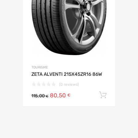
TOURISME
ZETA ALVENTI 215X45ZR16 86W
(0 reviews)
80,50
Ajouter 
€
115,00
€