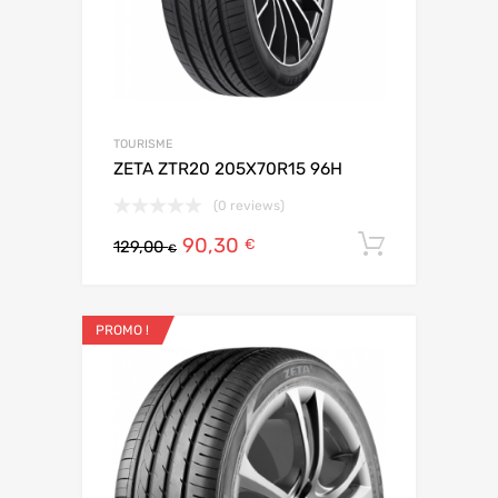
TOURISME
ZETA ZTR20 205X70R15 96H
(0 reviews)
90,30
Ajouter 
€
129,00
€
PROMO !