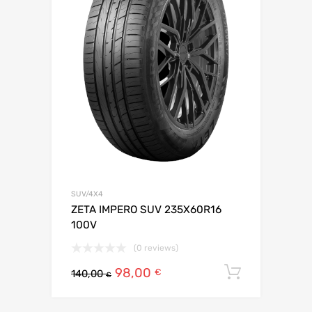
SUV/4X4
ZETA IMPERO SUV 235X60R16
100V
(0 reviews)
98,00
Ajouter 
€
140,00
€