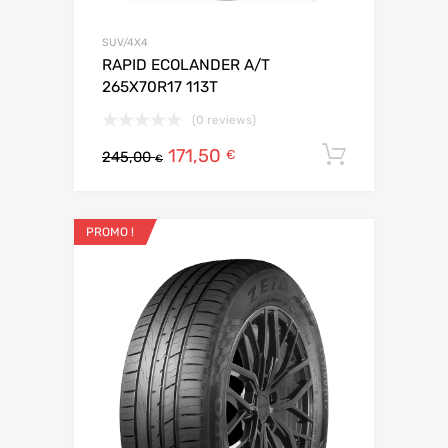
SUV/4X4
RAPID ECOLANDER A/T
265X70R17 113T
(0 reviews)
171,50
Ajouter 
€
245,00
€
PROMO !