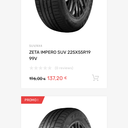
SUV/4X4
ZETA IMPERO SUV 225X55R19
99V
(0 reviews)
137,20
Ajouter 
€
196,00
€
PROMO !