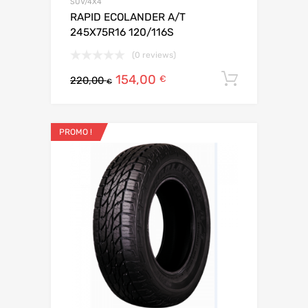
SUV/4X4
RAPID ECOLANDER A/T
245X75R16 120/116S
(0 reviews)
154,00
Ajouter 
€
220,00
€
PROMO !