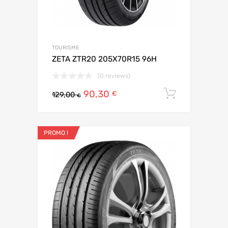
TOURISME
ZETA ZTR20 205X70R15 96H
(0 reviews)
90,30
Ajouter 
€
129,00
€
PROMO !