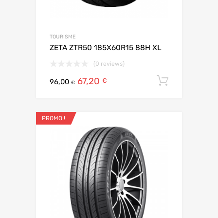
TOURISME
ZETA ZTR50 185X60R15 88H XL
(0 reviews)
67,20
Ajouter 
€
96,00
€
PROMO !