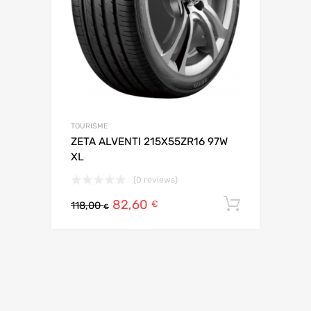
TOURISME
ZETA ALVENTI 215X55ZR16 97W
XL
(0 reviews)
82,60
Ajouter 
€
118,00
€