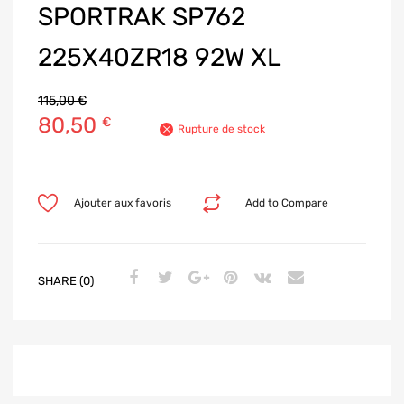
SPORTRAK SP762
225X40ZR18 92W XL
115,00
€
80,50
€
Rupture de stock
Ajouter aux favoris
Add to Compare
SHARE (0)