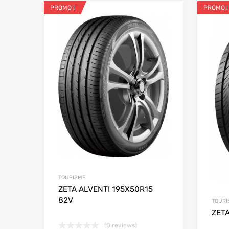
PROMO !
PROMO !
Ajouter aux favo
Add to
TOURISME
ZETA ALVENTI 195X50R15
82V
TOURI
ZETA
(0 reviews)