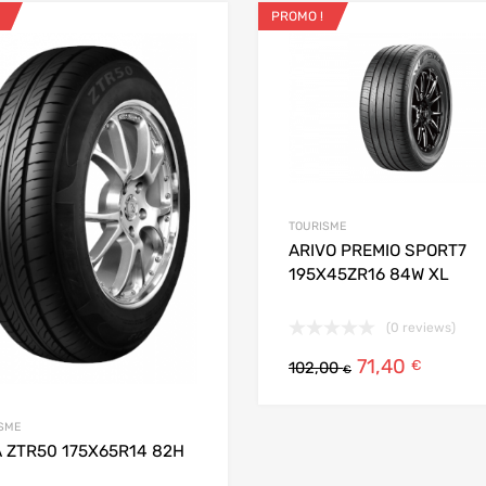
PROMO !
ris
Ajouter aux favoris
 Compare
Add to Compare
TOURISME
ARIVO PREMIO SPORT7
195X45ZR16 84W XL
(0 reviews)
71,40
€
102,00
€
SME
 ZTR50 175X65R14 82H