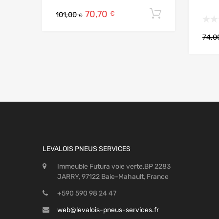
70,70
Ajouter au
€
101,00
€
74,
LEVALOIS PNEUS SERVICES
Immeuble Futura voie verte,BP 2283
JARRY, 97122 Baie-Mahault, France
+590 590 98 24 47
web@levalois-pneus-services.fr