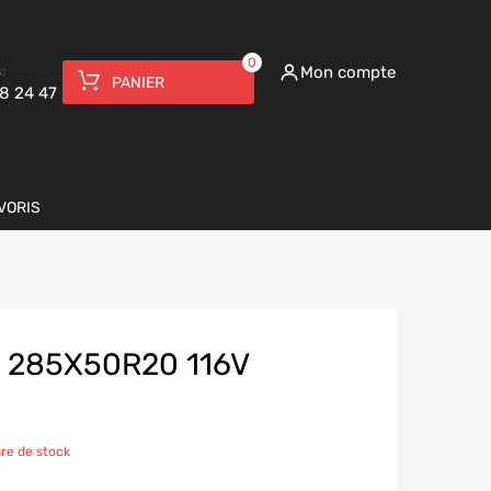
0
:
Mon compte
PANIER
8 24 47
VORIS
 285X50R20 116V
re de stock