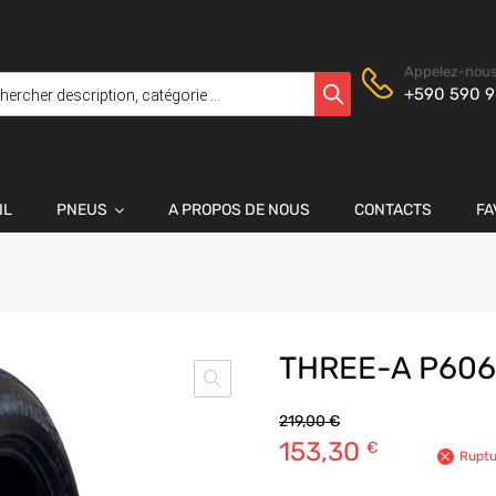
Appelez-nous
+590 590 9
IL
PNEUS
A PROPOS DE NOUS
CONTACTS
FA
THREE-A P606
219,00
€
153,30
€
Ruptu