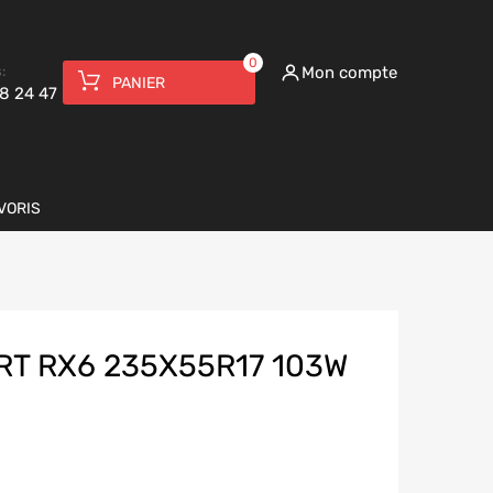
0
:
Mon compte
PANIER
8 24 47
VORIS
T RX6 235X55R17 103W