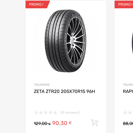
PROMO !
PROMO !
Ajouter aux favo
Add to
TOURISME
TOURI
ZETA ZTR20 205X70R15 96H
RAPI
(0 reviews)
90,30
Ajouter au
€
129,00
88,
€