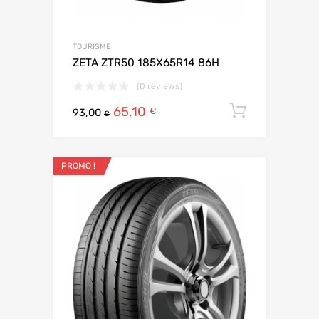
TOURISME
ZETA ZTR50 185X65R14 86H
(0 reviews)
65,10
Ajouter 
€
93,00
€
PROMO !