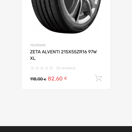
TOURISME
ZETA ALVENTI 215X55ZR16 97W
XL
(0 reviews)
82,60
Ajouter 
€
118,00
€