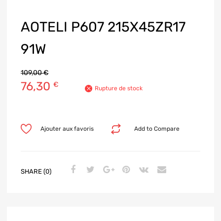
AOTELI P607 215X45ZR17
91W
109,00
€
76,30
€
Rupture de stock
Ajouter aux favoris
Add to Compare
SHARE (0)