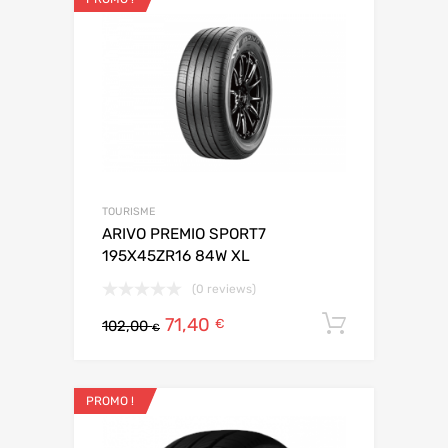
TOURISME
ARIVO PREMIO SPORT7
195X45ZR16 84W XL
(0 reviews)
71,40
Ajouter 
€
102,00
€
PROMO !