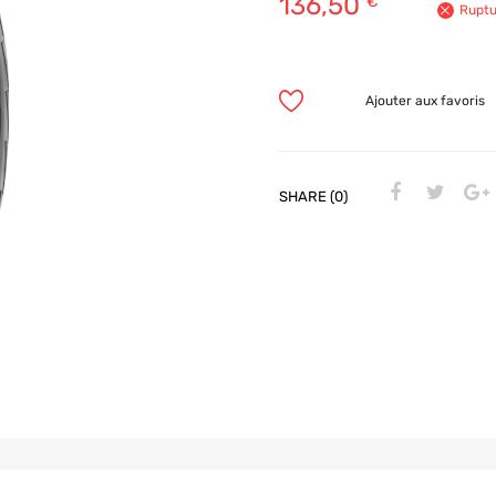
136,50
€
Ruptu
Ajouter aux favoris
SHARE (0)