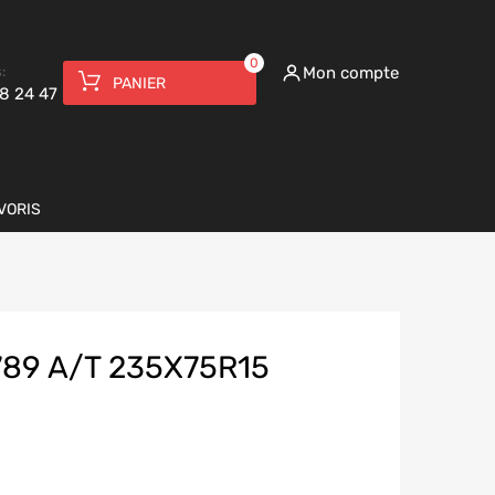
0
:
Mon compte
PANIER
8 24 47
VORIS
89 A/T 235X75R15