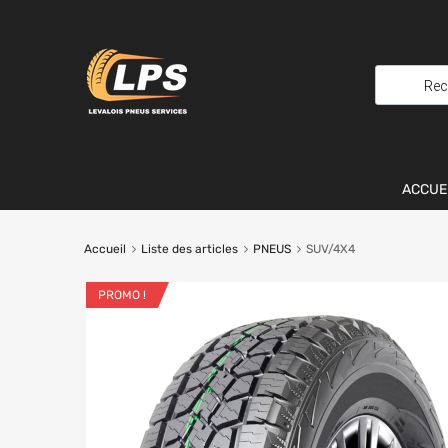
ACCUE
Accueil
Liste des articles
PNEUS
SUV/4X4
PROMO !