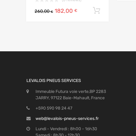
182,00
Ajouter au
€
260,00
€
LEVALOIS PNEUS SERVICES
Immeuble Futura voie verte,BP 2283
JARRY, 97122 Baie-Mahault, France
+590 590 98 24 47
web@levalois-pneus-services.fr
Lundi - Vendredi : 8h00 - 16h30
Samedi : 8h30 - 12h30