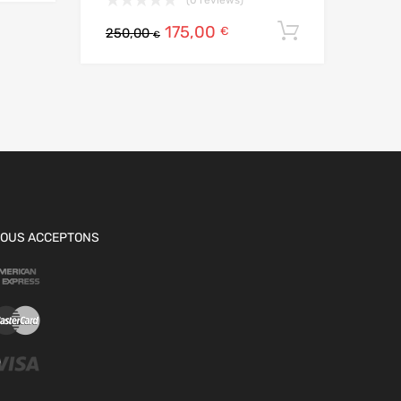
175,00
Ajouter au
€
250,00
€
OUS ACCEPTONS