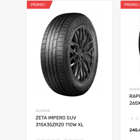
PROMO !
PROMO !
Ajouter aux favo
Add to
SUV/4
RAP
265X
SUV/4X4
ZETA IMPERO SUV
315X35ZR20 110W XL
245
(0 reviews)