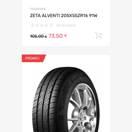
TOURISME
ZETA ALVENTI 205X55ZR16 91W
(0 reviews)
73,50
Ajouter 
€
105,00
€
PROMO !