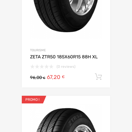
TOURISME
ZETA ZTR50 185X60R15 88H XL
(0 reviews)
67,20
Ajouter 
€
96,00
€
PROMO !