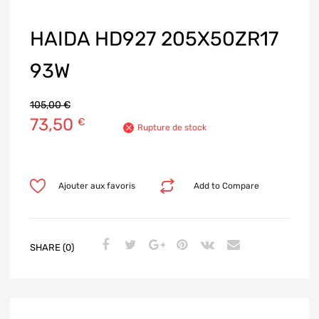
HAIDA HD927 205X50ZR17
93W
105,00
€
73,50
€
Rupture de stock
Ajouter aux favoris
Add to Compare
SHARE (0)