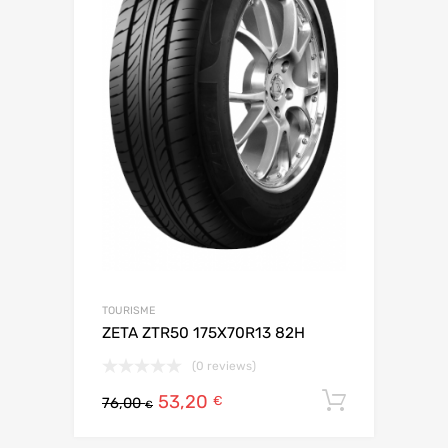
TOURISME
ZETA ZTR50 175X70R13 82H
(0 reviews)
53,20
Ajouter 
€
76,00
€