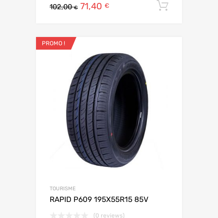
71,40
Ajouter 
€
102,00
€
PROMO !
TOURISME
RAPID P609 195X55R15 85V
(0 reviews)