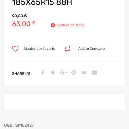
185X65R15 88H
90,00
€
63,00
€
Rupture de stock
Ajouter aux favoris
Add to Compare
SHARE (0)
UGS :
SK102427