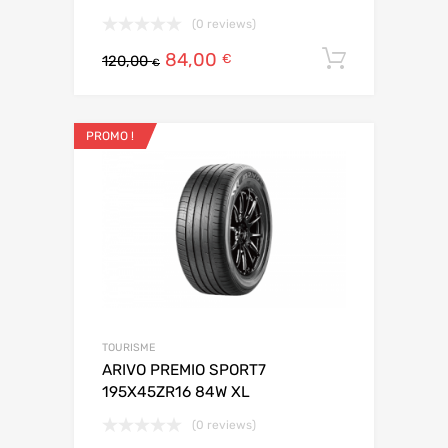
(0 reviews)
84,00
Ajouter 
€
120,00
€
PROMO !
TOURISME
ARIVO PREMIO SPORT7
195X45ZR16 84W XL
(0 reviews)