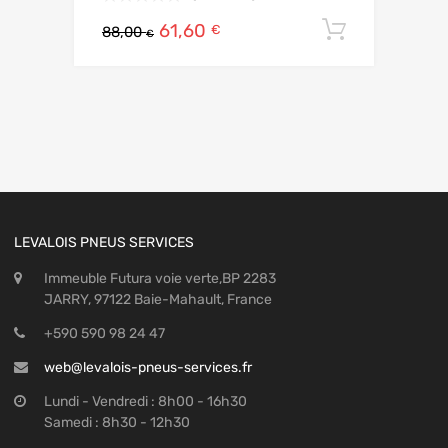
61,60
Ajouter 
€
88,00
€
LEVALOIS PNEUS SERVICES
Immeuble Futura voie verte,BP 2283
JARRY, 97122 Baie-Mahault, France
+590 590 98 24 47
web@levalois-pneus-services.fr
Lundi - Vendredi : 8h00 - 16h30
Samedi : 8h30 - 12h30