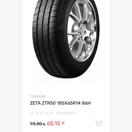
TOURISME
ZETA ZTR50 185X65R14 86H
(0 reviews)
65,10
Ajouter 
€
93,00
€