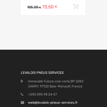
73,50
Ajouter au
€
105,00
€
LEVALOIS PNEUS SERVICES
Immeuble Futura voie verte,BP 2283
JARRY, 97122 Baie-Mahault, France
+590 590 98 24 47
web@levalois-pneus-services.fr