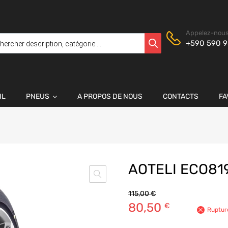
Appelez-nous
+590 590 9
IL
PNEUS
A PROPOS DE NOUS
CONTACTS
FA
AOTELI ECO81
115,00
€
80,50
€
Ruptur