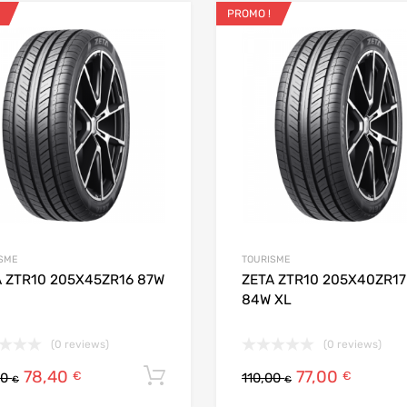
PROMO !
ris
Ajouter aux favoris
 Compare
Add to Compare
SME
TOURISME
A ZTR10 205X45ZR16 87W
ZETA ZTR10 205X40ZR17
84W XL
(0 reviews)
(0 reviews)
78,40
77,00
Ajouter au panier
€
€
00
110,00
€
€