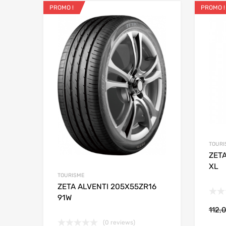
PROMO !
PROMO !
Ajouter aux favo
Add to
TOURI
ZET
XL
TOURISME
ZETA ALVENTI 205X55ZR16
91W
112,
(0 reviews)