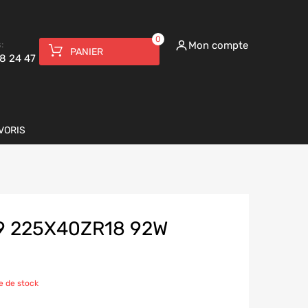
0
:
Mon compte
PANIER
8 24 47
VORIS
9 225X40ZR18 92W
e de stock