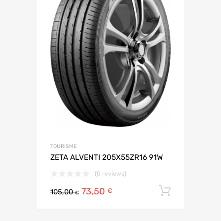
TOURISME
ZETA ALVENTI 205X55ZR16 91W
(0 reviews)
73,50
Ajouter 
€
105,00
€