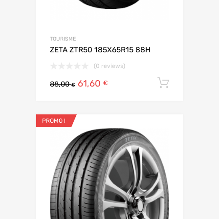
TOURISME
ZETA ZTR50 185X65R15 88H
(0 reviews)
61,60
Ajouter 
€
88,00
€
PROMO !