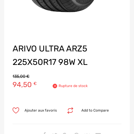
ARIVO ULTRA ARZ5
225X50R17 98W XL
135,00
€
94,50
€
Rupture de stock
Ajouter aux favoris
Add to Compare