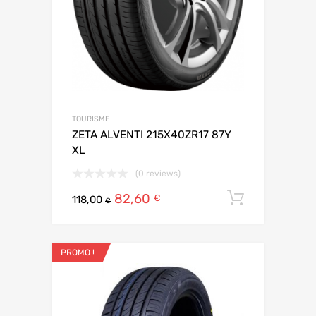
TOURISME
ZETA ALVENTI 215X40ZR17 87Y
XL
(0 reviews)
82,60
Ajouter 
€
118,00
€
PROMO !