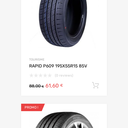
TOURISME
RAPID P609 195X55R15 85V
(0 reviews)
61,60
Ajouter 
€
88,00
€
PROMO !