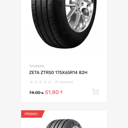
TOURISME
ZETA ZTR50 175X65R14 82H
(0 reviews)
51,80
Ajouter 
€
74,00
€
PROMO !