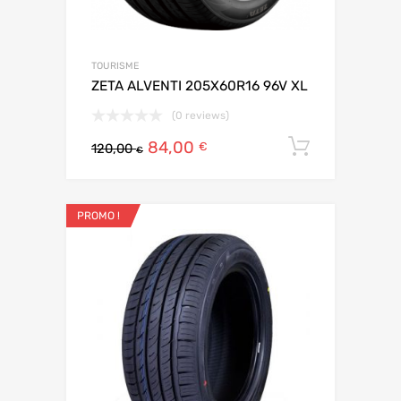
TOURISME
ZETA ALVENTI 205X60R16 96V XL
(0 reviews)
84,00
Ajouter 
€
120,00
€
PROMO !