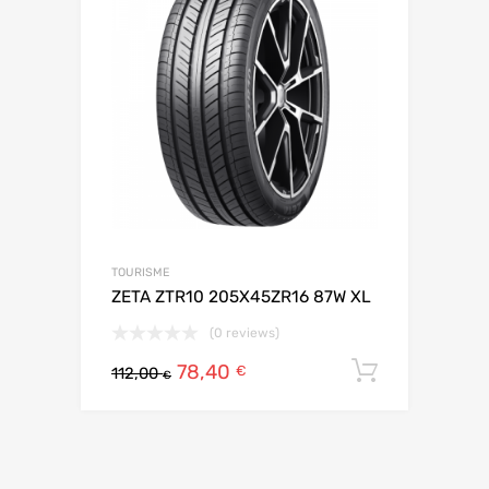
TOURISME
ZETA ZTR10 205X45ZR16 87W XL
(0 reviews)
78,40
Ajouter 
€
112,00
€