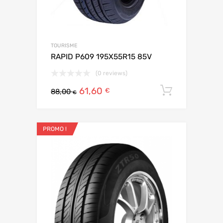
TOURISME
RAPID P609 195X55R15 85V
(0 reviews)
61,60
Ajouter 
€
88,00
€
PROMO !