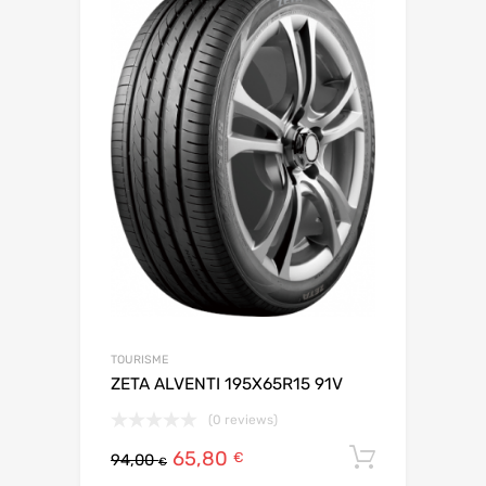
TOURISME
ZETA ALVENTI 195X65R15 91V
(0 reviews)
65,80
Ajouter 
€
94,00
€