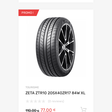
PROMO !
TOURISME
ZETA ZTR10 205X40ZR17 84W XL
(0 reviews)
77,00
Ajouter 
€
110,00
€