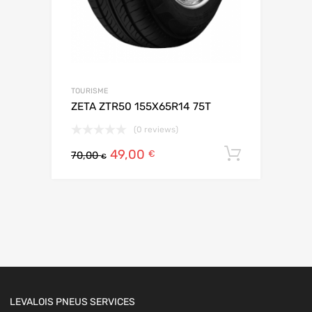
TOURISME
ZETA ZTR50 155X65R14 75T
(0 reviews)
49,00
Ajouter 
€
70,00
€
LEVALOIS PNEUS SERVICES