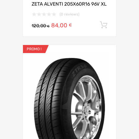
ZETA ALVENTI 205X60R16 96V XL
(0 reviews)
84,00
Ajouter 
€
120,00
€
PROMO !