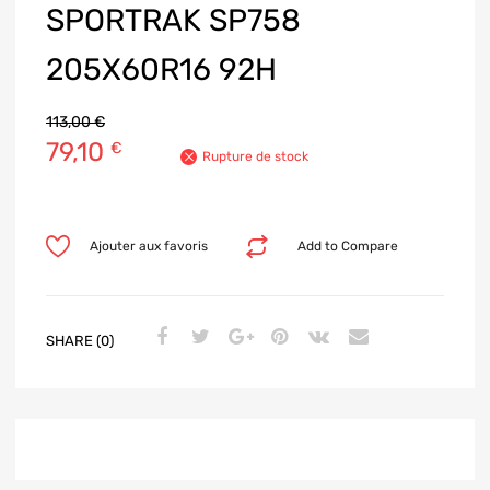
SPORTRAK SP758
205X60R16 92H
113,00
€
79,10
€
Rupture de stock
Ajouter aux favoris
Add to Compare
SHARE (0)