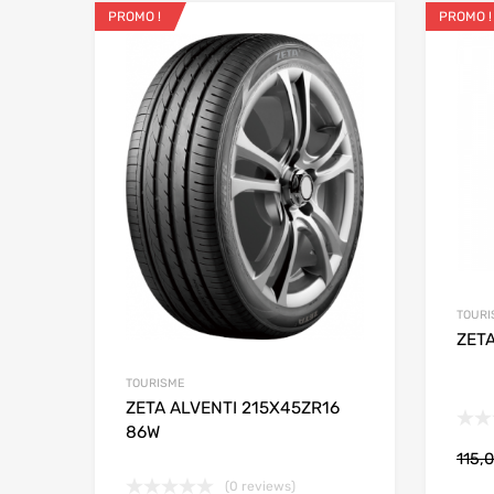
PROMO !
PROMO !
Ajouter aux favo
Add to
TOURI
ZET
TOURISME
ZETA ALVENTI 215X45ZR16
86W
115,
(0 reviews)