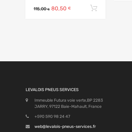
80,50
Ajouter au
€
115,00
€
LEVALOIS PNEUS SERVICES
Immeuble Futura voie verte,BP 2283
JARRY, 97122 Baie-Mahault, France
+590 590 98 24 47
web@levalois-pneus-services.fr