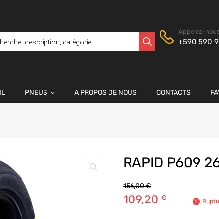
Appelez-nous
+590 590 9
IL
PNEUS
A PROPOS DE NOUS
CONTACTS
FA
RAPID P609 2
156,00
€
109,20
€
Ruptu