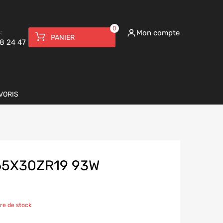
0
:
Mon compte
PANIER
8 24 47
VORIS
65X30ZR19 93W
re de stock