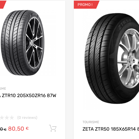
PROMO !
ris
Ajouter aux favoris
 Compare
Add to Compare
SME
A ZTR10 205X50ZR16 87W
(0 reviews)
TOURISME
80,50
Ajouter au panier
€
ZETA ZTR50 185X65R14 
00
€