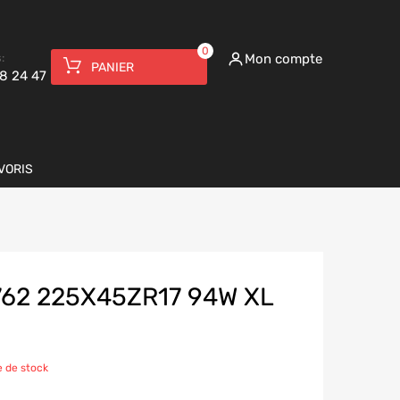
0
:
Mon compte
PANIER
8 24 47
VORIS
62 225X45ZR17 94W XL
 de stock