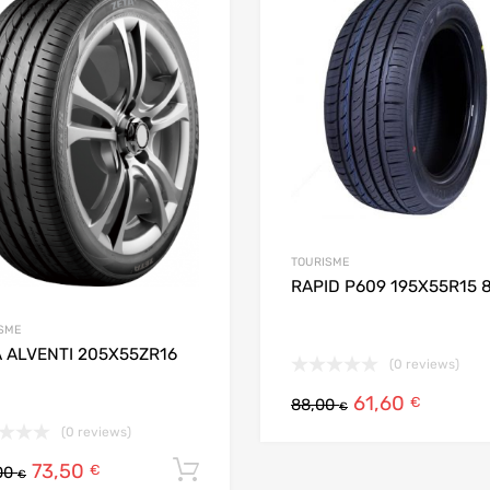
 Compare
Add to Compare
TOURISME
RAPID P609 195X55R15 
SME
A ALVENTI 205X55ZR16
(0 reviews)
61,60
€
88,00
€
(0 reviews)
73,50
Ajouter au panier
€
00
€