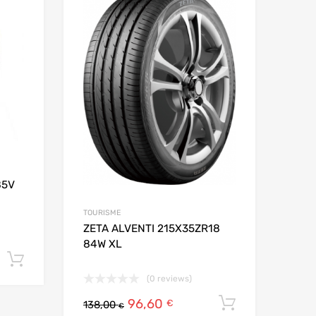
Add to Compare
Add t
85V
TOURISME
ZETA ALVENTI 215X35ZR18
84W XL
Ajouter au panier
(0 reviews)
96,60
Ajouter au
€
138,00
€