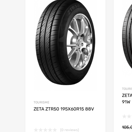
Add to
TOURI
ZET
91W
TOURISME
ZETA ZTR50 195X60R15 88V
105,
(0 reviews)