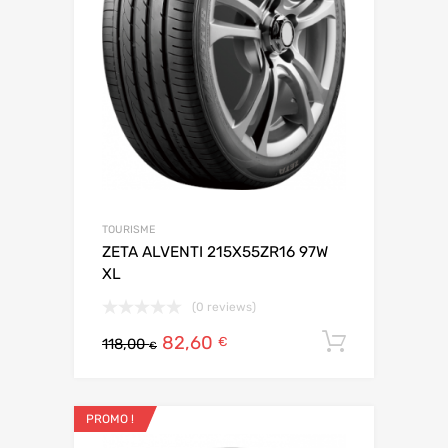
TOURISME
ZETA ALVENTI 215X55ZR16 97W
XL
(0 reviews)
82,60
Ajouter 
€
118,00
€
PROMO !