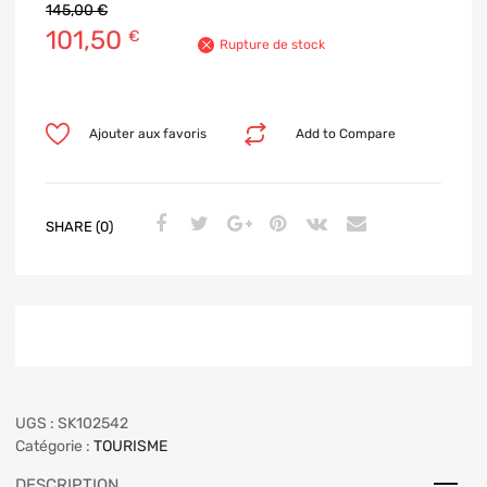
145,00
€
101,50
€
Rupture de stock
Ajouter aux favoris
Add to Compare
SHARE (0)
UGS :
SK102542
Catégorie :
TOURISME
DESCRIPTION