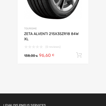
TOURISME
ZETA ALVENTI 215X35ZR18 84W
XL
(0 reviews)
96,60
Ajouter 
€
138,00
€
LEVALOIS PNEUS SERVICES