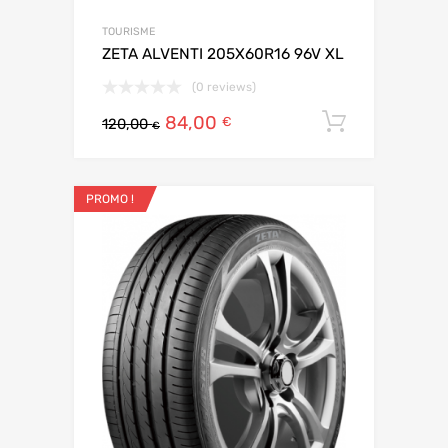
TOURISME
ZETA ALVENTI 205X60R16 96V XL
(0 reviews)
84,00
Ajouter 
€
120,00
€
PROMO !