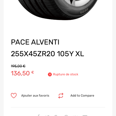
PACE ALVENTI
255X45ZR20 105Y XL
195,00
€
136,50
€
Rupture de stock
Ajouter aux favoris
Add to Compare