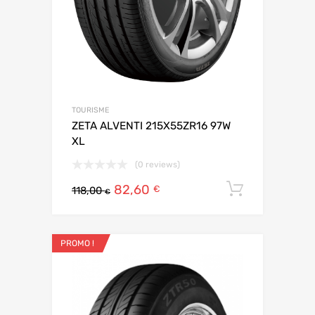
TOURISME
ZETA ALVENTI 215X55ZR16 97W
XL
(0 reviews)
82,60
Ajouter 
€
118,00
€
PROMO !