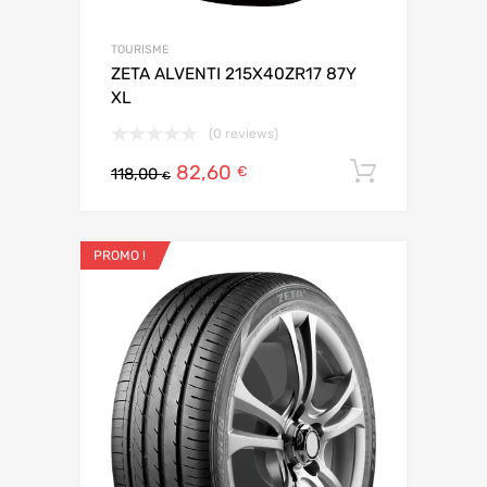
TOURISME
ZETA ALVENTI 215X40ZR17 87Y
XL
(0 reviews)
82,60
Ajouter 
€
118,00
€
PROMO !