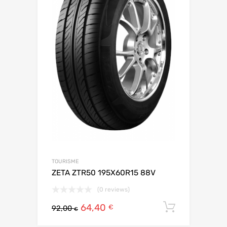
TOURISME
ZETA ZTR50 195X60R15 88V
(0 reviews)
64,40
Ajouter 
€
92,00
€